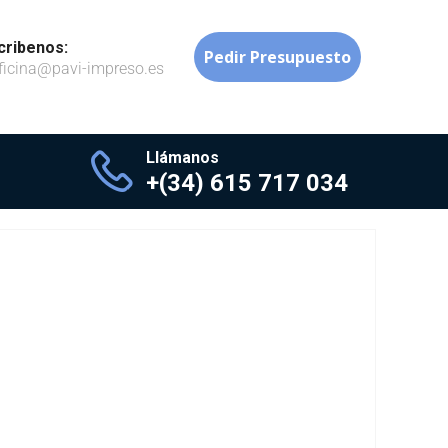
cribenos:
Pedir Presupuesto
ficina@pavi-impreso.es
Llámanos
+(34) 615 717 034