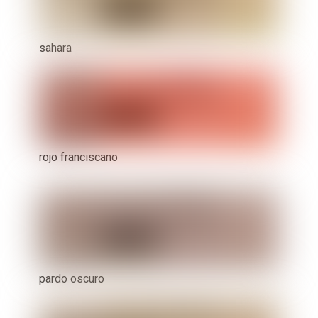
sahara
rojo franciscano
pardo oscuro